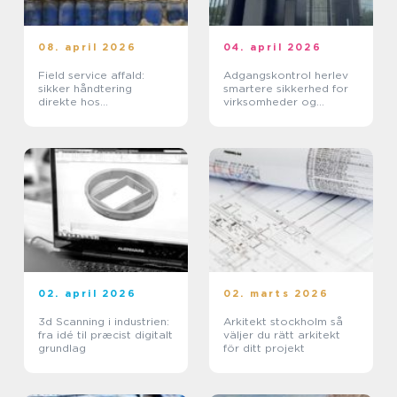
08. april 2026
04. april 2026
Field service affald:
Adgangskontrol herlev
sikker håndtering
smartere sikkerhed for
direkte hos
virksomheder og
virksomheden
ejendomme
02. april 2026
02. marts 2026
3d Scanning i industrien:
Arkitekt stockholm så
fra idé til præcist digitalt
väljer du rätt arkitekt
grundlag
för ditt projekt