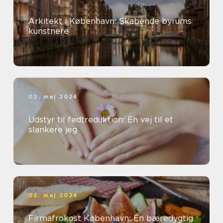
Arkitekt i København: Skabende byrums
kunstnere
02. maj 2024
Udstyr til fedtreduktion: En vej til et
slankere jeg
02. maj 2024
Firmafrokost København: En bæredygtig