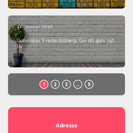
23. januar 2024
Gulvsliber Frederiksberg: Giv dit gulv nyt
liv
1
2
3
…
5
Adresse