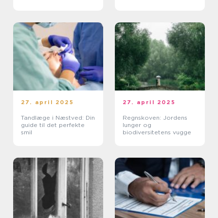
27. april 2025
27. april 2025
Tandlæge i Næstved: Din
Regnskoven: Jordens
guide til det perfekte
lunger og
smil
biodiversitetens vugge