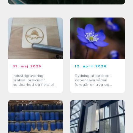
31. maj 2026
12. april 2026
Industrigravering i
Rydning af dødsbo i
praksis: præcision,
københavn sådan
holdbarhed og fleksible
foregår en tryg og
løsninger
effektiv proces