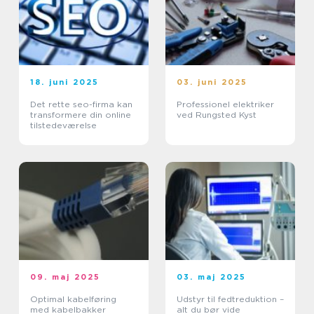
18. juni 2025
03. juni 2025
Det rette seo-firma kan
Professionel elektriker
transformere din online
ved Rungsted Kyst
tilstedeværelse
09. maj 2025
03. maj 2025
Optimal kabelføring
Udstyr til fedtreduktion –
med kabelbakker
alt du bør vide