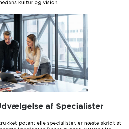
edens kultur og vision.
dvælgelse af Specialister
rukket potentielle specialister, er næste skridt at