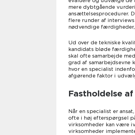
evaluere og udvælge de 
mere dybtgående vurderi
ansættelsesprocedurer. De
flere runder af interviews
nødvendige færdigheder, 
Ud over de tekniske kvali
kandidats bløde færdighed
skal ofte samarbejde med 
grad af samarbejdsevne k
hvor en specialist indenfo
afgørende faktor i udvæl
Fastholdelse af
Når en specialist er ansat,
ofte i høj efterspørgsel
virksomheder kan være ivr
virksomheder implementere