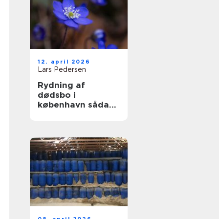
12. april 2026
Lars Pedersen
Rydning af
dødsbo i
københavn sådan
foregår en tryg og
effektiv proces