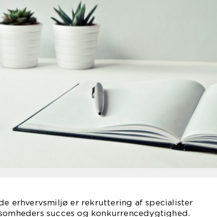
e erhvervsmiljø er rekruttering af specialister
rksomheders succes og konkurrencedygtighed.