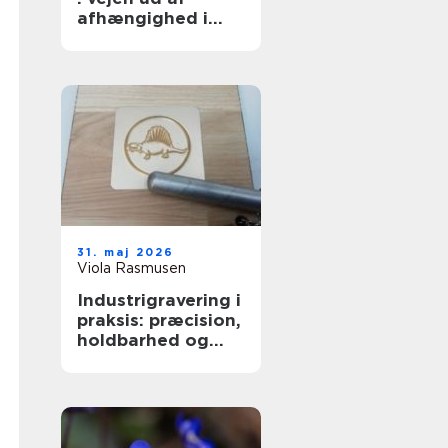
afhængighed i
trygge rammer
31. maj 2026
Viola Rasmusen
Industrigravering i
praksis: præcision,
holdbarhed og
fleksible løsninger