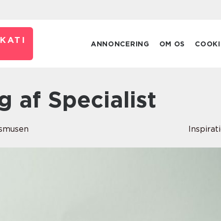
KATI
ANNONCERING
OM OS
COOKI
ng af Specialist
asmusen
Inspirat