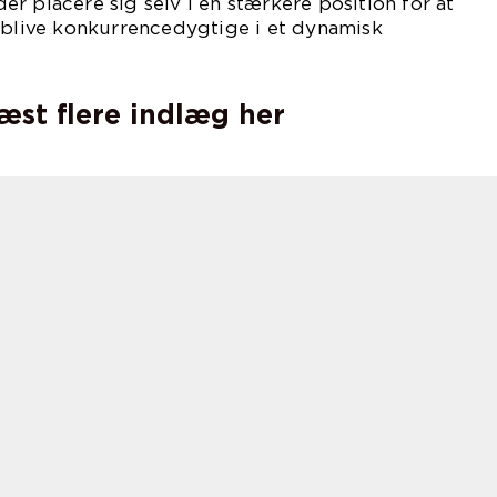
r placere sig selv i en stærkere position for at
orblive konkurrencedygtige i et dynamisk
læst flere indlæg her