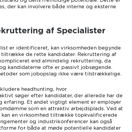
ilstand og dens fremtidige potentiale. Dette er
s, der kan involvere både interne og eksterne
ekruttering af Specialister
list er identificeret, kan virksomheden begynde
at tiltrække de rette kandidater. Rekruttering af
 kompliceret end almindelig rekruttering, da
g kandidaterne ofte er passivt jobsøgende.
metoder som jobopslag ikke være tilstrækkelige.
inkludere headhunting, hvor
aktivt søger efter kandidater, der allerede har de
g erfaring. Et andet vigtigt element er employer
omdømme som en attraktiv arbejdsplads. Ved at
kan en virksomhed tiltrække topkvalificerede
rangementer og industrikonferencer kan også
tforme for både at møde potentielle kandidater