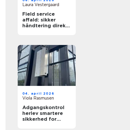
08. april 2026
Laura Vestergaard
Field service
affald: sikker
håndtering direkte
hos virksomheden
04. april 2026
Viola Rasmusen
Adgangskontrol
herlev smartere
sikkerhed for
virksomheder og