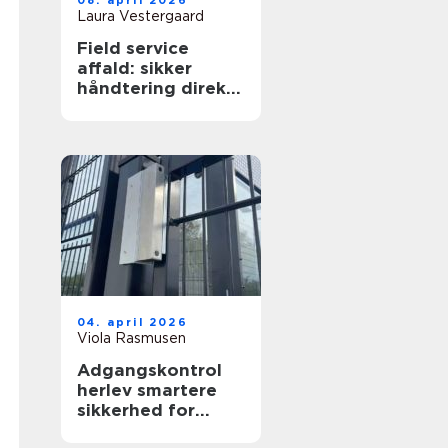
08. april 2026
Laura Vestergaard
Field service
affald: sikker
håndtering direkte
hos virksomheden
04. april 2026
Viola Rasmusen
Adgangskontrol
herlev smartere
sikkerhed for
virksomheder og