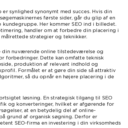
ab er synlighed synonymt med succes. Hvis din
søgemaskinernes første sider, går du glip af en
lle kundegruppe. Her kommer SEO ind i billedet.
timering, handler om at forbedre din placering i
målrettede strategier og teknikker.
e din nuværende online tilstedeværelse og
or forbedringer. Dette kan omfatte teknisk
side, produktion af relevant indhold og
kprofil. Formålet er at gøre din side så attraktiv
goritmer, så du opnår en højere placering i de
rtsigtet løsning. En strategisk tilgang til SEO
fik og konverteringer, hvilket er afgørende for
søgelser, at en betydelig del af online-
 på grund af organisk søgning. Derfor er
ent SEO-firma en investering i din virksomheds