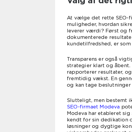
Valg af det rig
At vælge det rette SEO-f
muligheder, hvordan sikrer
leverer værdi? Først og 
dokumenterede resultater.
kundetilfredshed, er som 
Transparens er også vigti
strategier klart og åbent.
rapporterer resultater, og
fremtidig vækst. En genne
og kan tage beslutninger 
Slutteligt, men bestemt i
SEO-firmaet Modeva
pote
Modeva har etableret sig
kendt for sin dedikation 
løsninger og dygtige kons