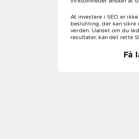
virksomheder ønsker at op
At investere i SEO er ikk
beslutning, der kan sikr
verden. Uanset om du lede
resultater, kan det rette 
Få 