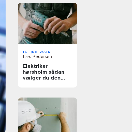
13. juli 2026
Lars Pedersen
Elektriker
hørsholm sådan
vælger du den
rette til opgaven