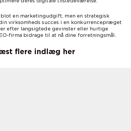
timere deres digitale tilstedeværelse.
e blot en marketingudgift, men en strategisk
e din virksomheds succes i en konkurrencepræget
r efter langsigtede gevinster eller hurtige
SEO-firma bidrage til at nå dine forretningsmål.
læst flere indlæg her