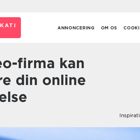
KATI
ANNONCERING
OM OS
COOKI
e din online
else
Inspirat