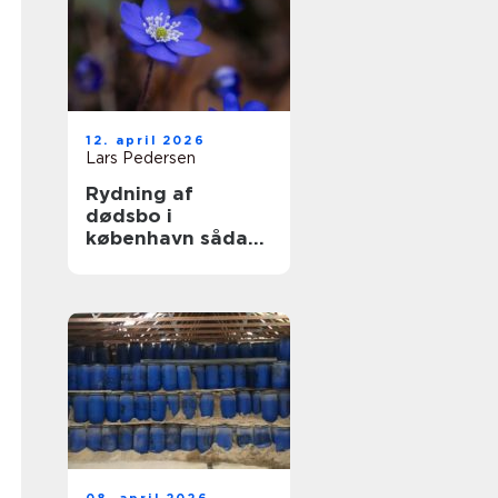
12. april 2026
Lars Pedersen
Rydning af
dødsbo i
københavn sådan
foregår en tryg og
effektiv proces