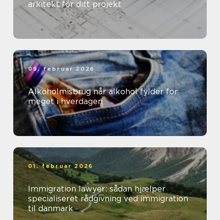
arkitekt för ditt projekt
09. februar 2026
Alkoholmisbrug når alkohol fylder for
meget i hverdagen
01. februar 2026
Immigration lawyer: sådan hjælper
specialiseret rådgivning ved immigration
til danmark