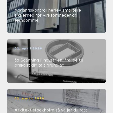
Adgangskontrol herlev smartere
sikkerhed for virksomheder og
ejendomme
02. april 2026
3d Scanning i industrien: fra idé til
præcist digitalt grundlag
02. marts 2026
Arkitekt stockholm så väljer du rätt