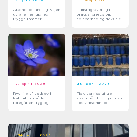
19. juni 2026
31. maj 2026
Alkoholbehandling: vejen
Industrigravering i
ud af afhængighed i
praksis: præcision,
trygge rammer
holdbarhed og fleksible
løsninger
12. april 2026
08. april 2026
Rydning af dødsbo i
Field service affald:
københavn sådan
sikker håndtering direkte
foregår en tryg og
hos virksomheden
effektiv proces
04. april 2026