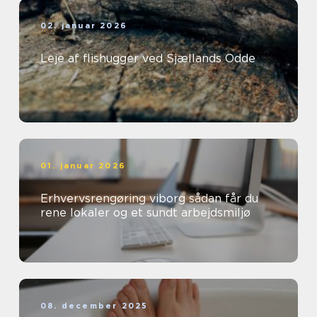
02. januar 2026
Leje af flishugger ved Sjællands Odde
01. januar 2026
Erhvervsrengøring viborg sådan får du
rene lokaler og et sundt arbejdsmiljø
08. december 2025