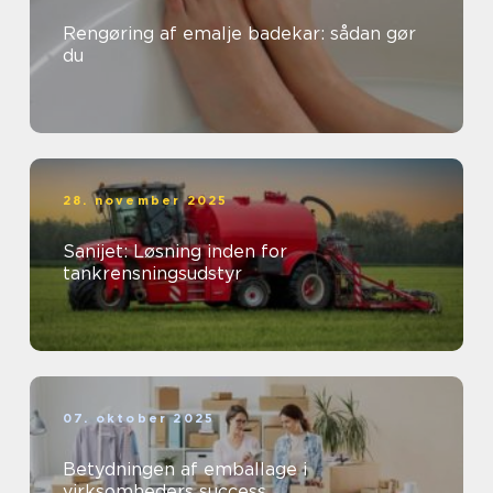
Rengøring af emalje badekar: sådan gør
du
28. november 2025
Sanijet: Løsning inden for
tankrensningsudstyr
07. oktober 2025
Betydningen af emballage i
virksomheders success