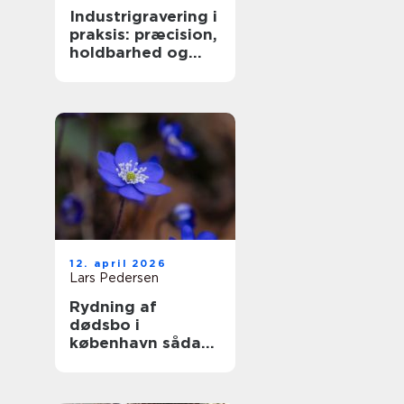
Industrigravering i
praksis: præcision,
holdbarhed og
fleksible løsninger
12. april 2026
Lars Pedersen
Rydning af
dødsbo i
københavn sådan
foregår en tryg og
effektiv proces