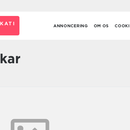
KATI
ANNONCERING
OM OS
COOKI
kar