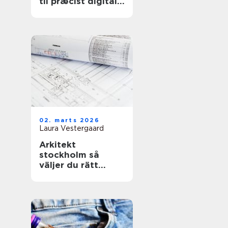
til præcist digitalt
grundlag
02. marts 2026
Laura Vestergaard
Arkitekt
stockholm så
väljer du rätt
arkitekt för ditt
projekt