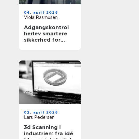
04. april 2026
Viola Rasmusen
Adgangskontrol
herlev smartere
sikkerhed for
virksomheder og
ejendomme
02. april 2026
Lars Pedersen
3d Scanning i
industrien: fra idé