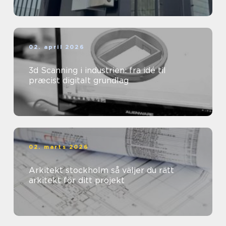
02. april 2026
3d Scanning i industrien: fra idé til
præcist digitalt grundlag
02. marts 2026
Arkitekt stockholm så väljer du rätt
arkitekt för ditt projekt