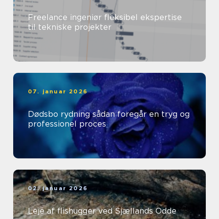
Freelance ingeniør fleksibel ekspertise
til tekniske projekter
07. januar 2026
Dødsbo rydning sådan foregår en tryg og
professionel proces
02. januar 2026
Leje af flishugger ved Sjællands Odde