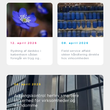
12. april 2026
08. april 2026
Rydning af dødsbo i
Field service affald:
københavn sådan
sikker håndtering direkte
foregår en tryg og
hos virksomheden
effektiv proces
04. april 2026
Adgangskontrol herlev smartere
sikkerhed for virksomheder og
ejendomme