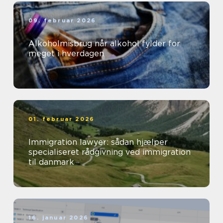
09. februar 2026
Alkoholmisbrug når alkohol fylder for
meget i hverdagen
01. februar 2026
Immigration lawyer: sådan hjælper
specialiseret rådgivning ved immigration
til danmark
16. januar 2026