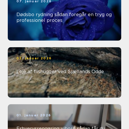
07. januar 2026
Dødsbo rydning sådan foregår en tryg og
professionel proces
02. januar 2026
Leje af flishugger ved Sjællands Odde
01. januar 2026
Erhvervsrengøring viborg sådan får du