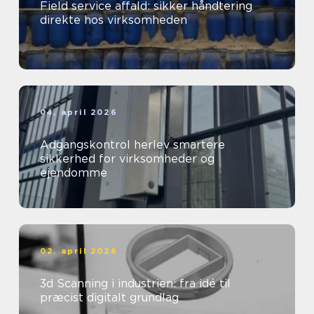
Field service affald: sikker håndtering
direkte hos virksomheden
04. april 2026
Adgangskontrol herlev smartere
sikkerhed for virksomheder og
ejendomme
02. april 2026
3d Scanning i industrien: fra idé til
præcist digitalt grundlag