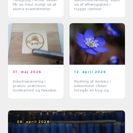
får du mest muligt ud af
ud af afhængighed i
ekstra kvadratmeter
trygge rammer
31. maj 2026
12. april 2026
Industrigravering i
Rydning af dødsbo i
praksis: præcision,
københavn sådan
holdbarhed og fleksible
foregår en tryg og
løsninger
effektiv proces
08. april 2026