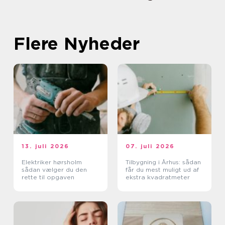
Flere Nyheder
13. juli 2026
07. juli 2026
Elektriker hørsholm
Tilbygning i Århus: sådan
sådan vælger du den
får du mest muligt ud af
rette til opgaven
ekstra kvadratmeter