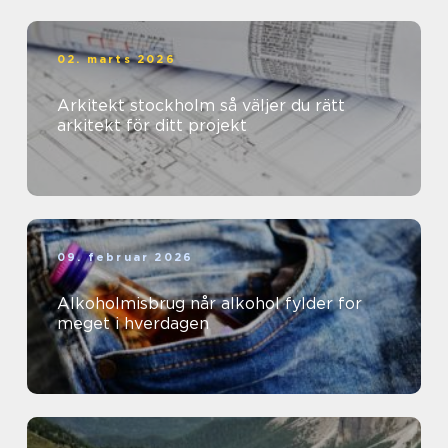
02. marts 2026
Arkitekt stockholm så väljer du rätt
arkitekt för ditt projekt
09. februar 2026
Alkoholmisbrug når alkohol fylder for
meget i hverdagen