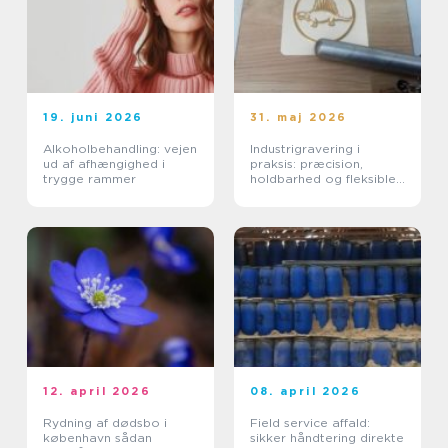
19. juni 2026
31. maj 2026
Alkoholbehandling: vejen
Industrigravering i
ud af afhængighed i
praksis: præcision,
trygge rammer
holdbarhed og fleksible
løsninger
12. april 2026
08. april 2026
Rydning af dødsbo i
Field service affald:
københavn sådan
sikker håndtering direkte