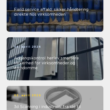
Field service affald: sikker håndtering
direkte hos virksomheden
04. april 2026
Adgangskontrol herlev smartere
sikkerhed for virksomheder og
ejendomme
02. april 2026
3d Scanning i industrien: fra idé til