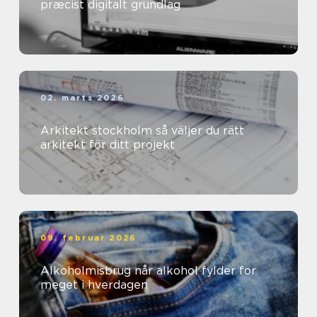
præcist digitalt grundlag
02. marts 2026
Arkitekt stockholm så väljer du rätt
arkitekt för ditt projekt
09. februar 2026
Alkoholmisbrug når alkohol fylder for
meget i hverdagen