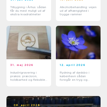
Tilbygning i Århus: sådan
Alkoholbehandling: vejen
får du mest muligt ud af
ud af afhængighed i
ekstra kvadratmeter
trygge rammer
31. maj 2026
12. april 2026
Industrigravering i
Rydning af dødsbo i
praksis: præcision,
københavn sådan
holdbarhed og fleksible
foregår en tryg og
løsninger
effektiv proces
08. april 2026