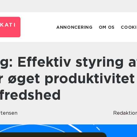
KATI
ANNONCERING
OM OS
COOKI
or øget produktivitet
lfredshed
rtensen
Redaktio