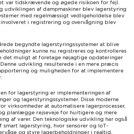
ket var tidskrævende og øgede risikoen for fejl.
og udviklingen af dampmaskiner blev lagerstyring
systemer med regelmæssigt vedligeholdelse blev
 involveret i registrering og overvågning blev
ndrede begyndte lagerstyringssystemer at blive
holdninger kunne nu registreres og kontrolleres
de det muligt at foretage nøjagtige opdateringer
. Denne udvikling resulterede i en mere præcis
apportering og muligheden for at implementere
.
en for lagerstyring er implementeringen af
nger og lagerstyringssystemer. Disse moderne
for virksomheder at automatisere lagerprocesser,
og planlægge rejseveje for hurtigere og mere
ing af varer. Den teknologiske udvikling har også
f smart lagerstyring, hvor sensorer og IoT-
vervåge og styre lagerbeholdninger i realtid.