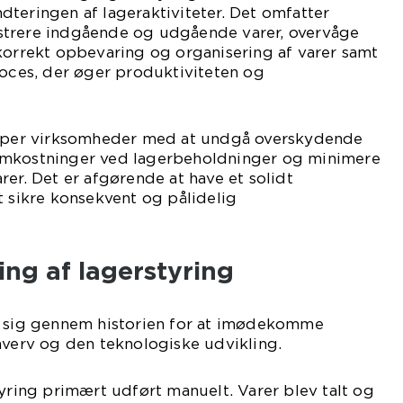
teringen af lageraktiviteter. Det omfatter
strere indgående og udgående varer, overvåge
korrekt opbevaring og organisering af varer samt
roces, der øger produktiviteten og
ælper virksomheder med at undgå overskydende
omkostninger ved lagerbeholdninger og minimere
rer. Det er afgørende at have et solidt
t sikre konsekvent og pålidelig
ing af lagerstyring
t sig gennem historien for at imødekomme
hverv og den teknologiske udvikling.
tyring primært udført manuelt. Varer blev talt og