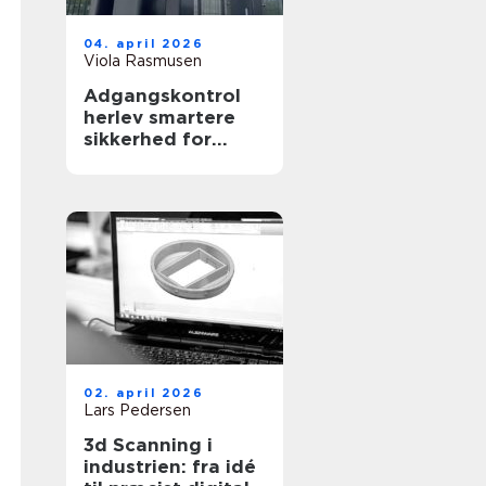
04. april 2026
Viola Rasmusen
Adgangskontrol
herlev smartere
sikkerhed for
virksomheder og
ejendomme
02. april 2026
Lars Pedersen
3d Scanning i
industrien: fra idé