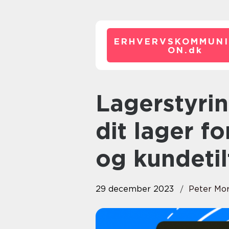
ERHVERVSKOMMUNI
ON.
dk
Lagerstyring: Effektiv styring af
dit lager f
og kundeti
29 december 2023
Peter Mo