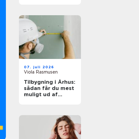
rette til opgaven
07. juli 2026
Viola Rasmusen
Tilbygning i Århus:
sådan får du mest
muligt ud af
ekstra
kvadratmeter