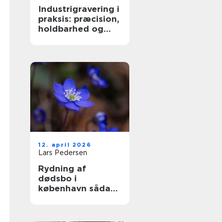
Industrigravering i
praksis: præcision,
holdbarhed og
fleksible løsninger
12. april 2026
Lars Pedersen
Rydning af
dødsbo i
københavn sådan
foregår en tryg og
effektiv proces