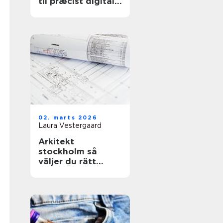
til præcist digitalt
grundlag
02. marts 2026
Laura Vestergaard
Arkitekt
stockholm så
väljer du rätt
arkitekt för ditt
projekt