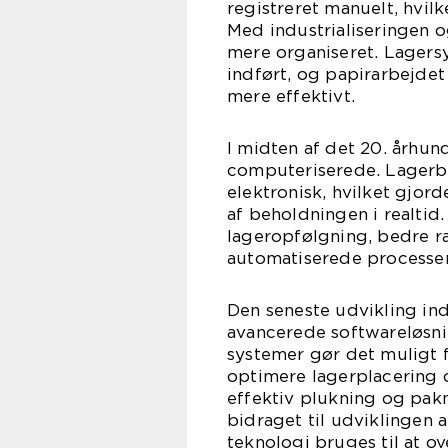
registreret manuelt, hvil
Med industrialiseringen 
mere organiseret. Lager
indført, og papirarbejdet
mere effektivt.
I midten af det 20. århu
computeriserede. Lagerbe
elektronisk, hvilket gjor
af beholdningen i realtid
lageropfølgning, bedre r
automatiserede processer
Den seneste udvikling ind
avancerede softwareløsni
systemer gør det muligt 
optimere lagerplacering 
effektiv plukning og pakn
bidraget til udviklingen a
teknologi bruges til at o