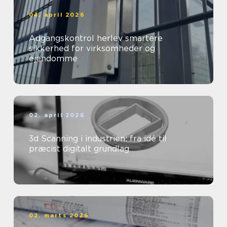
04. april 2026
Adgangskontrol herlev smartere
sikkerhed for virksomheder og
ejendomme
02. april 2026
3d Scanning i industrien: fra idé til
præcist digitalt grundlag
02. marts 2026