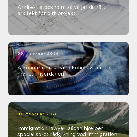
Arkitekt stockholm så väljer du rätt
arkitekt för ditt projekt
09. februar 2026
Alkoholmisbrug når alkohol fylder for
meget i hverdagen
01. februar 2026
Immigration lawyer: sådan hjælper
specialiseret rådgivning ved immigration