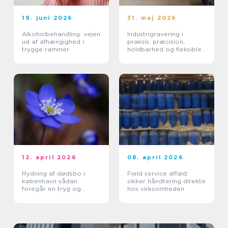
19. juni 2026
31. maj 2026
Alkoholbehandling: vejen
Industrigravering i
ud af afhængighed i
praksis: præcision,
trygge rammer
holdbarhed og fleksible
løsninger
12. april 2026
08. april 2026
Rydning af dødsbo i
Field service affald:
københavn sådan
sikker håndtering direkte
foregår en tryg og
hos virksomheden
effektiv proces