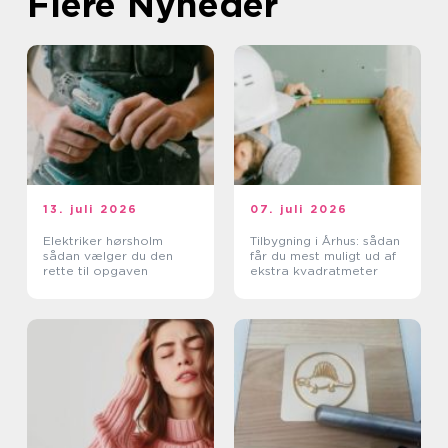
Flere Nyheder
13. juli 2026
07. juli 2026
Elektriker hørsholm
Tilbygning i Århus: sådan
sådan vælger du den
får du mest muligt ud af
rette til opgaven
ekstra kvadratmeter