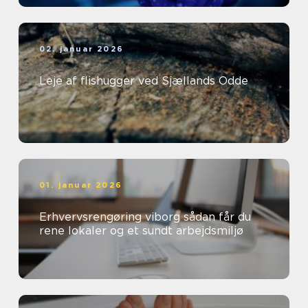
02. januar 2026
Leje af flishugger ved Sjællands Odde
01. januar 2026
Erhvervsrengøring viborg sådan får du
rene lokaler og et sundt arbejdsmiljø