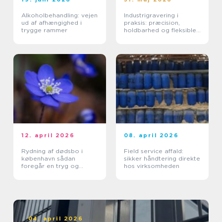
Alkoholbehandling: vejen
Industrigravering i
ud af afhængighed i
praksis: præcision,
trygge rammer
holdbarhed og fleksible
løsninger
12. april 2026
08. april 2026
Rydning af dødsbo i
Field service affald:
københavn sådan
sikker håndtering direkte
foregår en tryg og
hos virksomheden
effektiv proces
04. april 2026