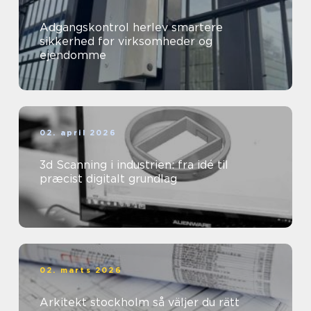
Adgangskontrol herlev smartere
sikkerhed for virksomheder og
ejendomme
02. april 2026
3d Scanning i industrien: fra idé til
præcist digitalt grundlag
02. marts 2026
Arkitekt stockholm så väljer du rätt