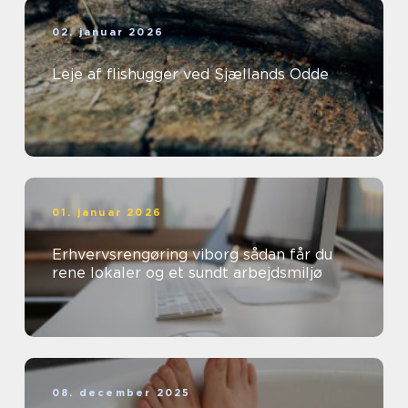
02. januar 2026
Leje af flishugger ved Sjællands Odde
01. januar 2026
Erhvervsrengøring viborg sådan får du
rene lokaler og et sundt arbejdsmiljø
08. december 2025