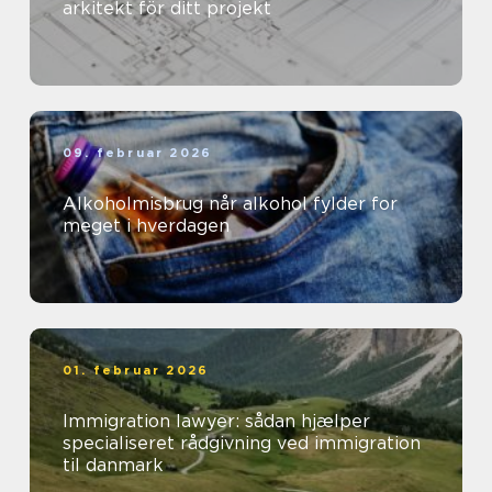
arkitekt för ditt projekt
09. februar 2026
Alkoholmisbrug når alkohol fylder for
meget i hverdagen
01. februar 2026
Immigration lawyer: sådan hjælper
specialiseret rådgivning ved immigration
til danmark