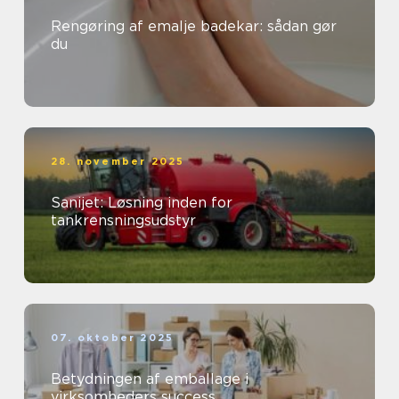
Rengøring af emalje badekar: sådan gør
du
28. november 2025
Sanijet: Løsning inden for
tankrensningsudstyr
07. oktober 2025
Betydningen af emballage i
virksomheders success