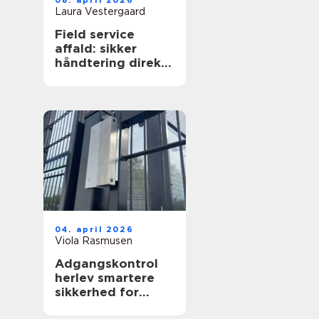
08. april 2026
Laura Vestergaard
Field service
affald: sikker
håndtering direkte
hos virksomheden
04. april 2026
Viola Rasmusen
Adgangskontrol
herlev smartere
sikkerhed for
virksomheder og