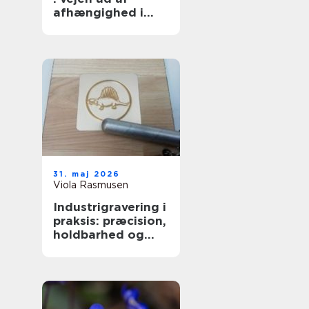
afhængighed i
trygge rammer
31. maj 2026
Viola Rasmusen
Industrigravering i
praksis: præcision,
holdbarhed og
fleksible løsninger