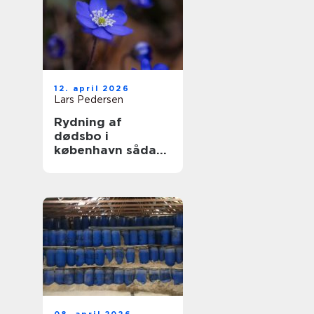
12. april 2026
Lars Pedersen
Rydning af
dødsbo i
københavn sådan
foregår en tryg og
effektiv proces