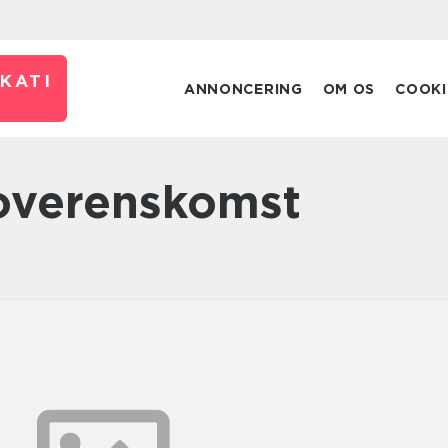
KATI
ANNONCERING
OM OS
COOKI
 overenskomst