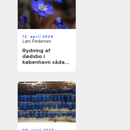
12. april 2026
Lars Pedersen
Rydning af
dødsbo i
københavn sådan
foregår en tryg og
effektiv proces