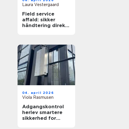
08. april 2026
Laura Vestergaard
Field service
affald: sikker
håndtering direkte
hos virksomheden
04. april 2026
Viola Rasmusen
Adgangskontrol
herlev smartere
sikkerhed for
virksomheder og