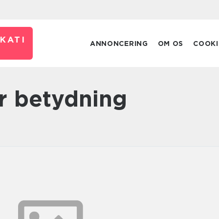
KATI
ANNONCERING
OM OS
COOKI
ør betydning