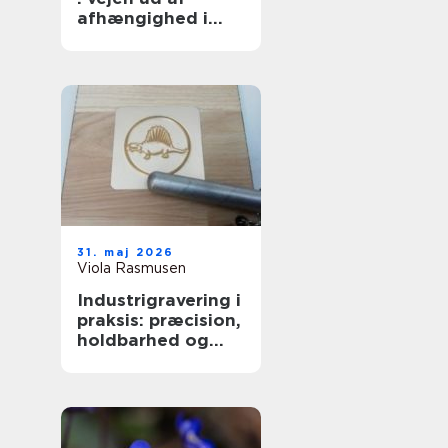
afhængighed i
trygge rammer
31. maj 2026
Viola Rasmusen
Industrigravering i
praksis: præcision,
holdbarhed og
fleksible løsninger