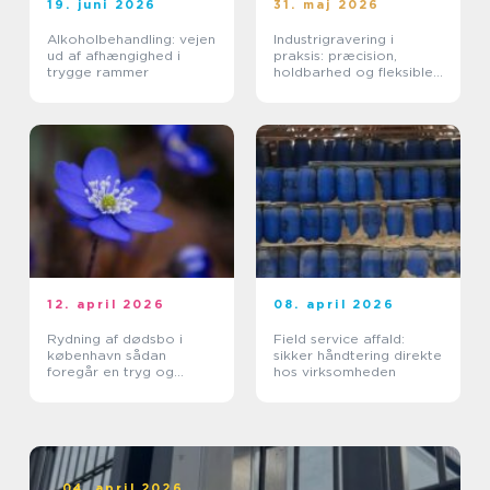
19. juni 2026
31. maj 2026
Alkoholbehandling: vejen
Industrigravering i
ud af afhængighed i
praksis: præcision,
trygge rammer
holdbarhed og fleksible
løsninger
12. april 2026
08. april 2026
Rydning af dødsbo i
Field service affald:
københavn sådan
sikker håndtering direkte
foregår en tryg og
hos virksomheden
effektiv proces
04. april 2026