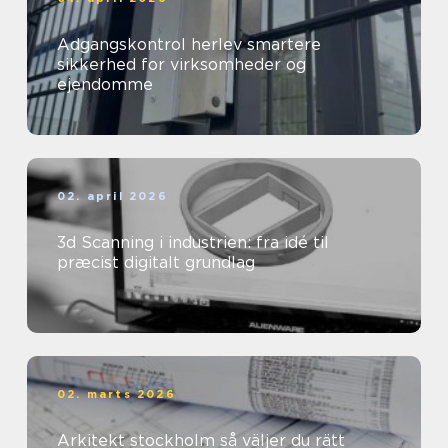
Adgangskontrol herlev smartere
sikkerhed for virksomheder og
ejendomme
02. april 2026
3d Scanning i industrien: fra idé til
præcist digitalt grundlag
02. marts 2026
Arkitekt stockholm så väljer du rätt