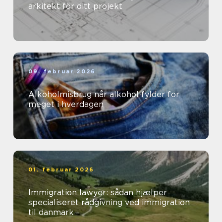
arkitekt för ditt projekt
09. februar 2026
Alkoholmisbrug når alkohol fylder for
meget i hverdagen
01. februar 2026
Immigration lawyer: sådan hjælper
specialiseret rådgivning ved immigration
til danmark