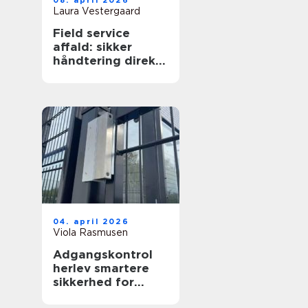
08. april 2026
Laura Vestergaard
Field service
affald: sikker
håndtering direkte
hos virksomheden
04. april 2026
Viola Rasmusen
Adgangskontrol
herlev smartere
sikkerhed for
virksomheder og