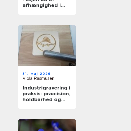
afhængighed i
trygge rammer
31. maj 2026
Viola Rasmusen
Industrigravering i
praksis: præcision,
holdbarhed og
fleksible løsninger