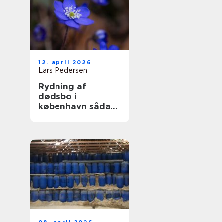
12. april 2026
Lars Pedersen
Rydning af
dødsbo i
københavn sådan
foregår en tryg og
effektiv proces