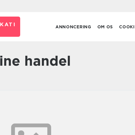
KATI
ANNONCERING
OM OS
COOKI
line handel